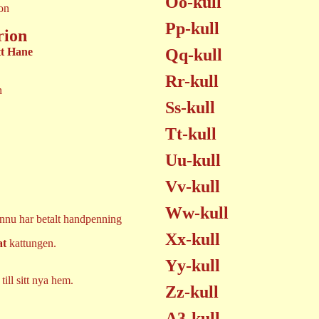
Oo-kull
Pp-kull
rion
t Hane
Qq-kull
Rr-kull
n
Ss-kull
Tt-kull
Uu-kull
Vv-kull
Ww-kull
ännu har betalt handpenning
Xx-kull
at
kattungen.
Yy-kull
 till sitt nya hem.
Zz-kull
A3-kull