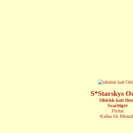
S*Starskys Od
Sibirisk katt Ho
Svarttigré
Flyttat
Kallas för Miran