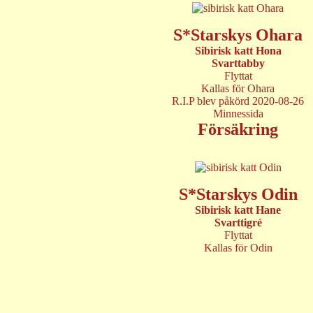
S*Starskys Ohara
Sibirisk katt Hona
Svarttabby
Flyttat
Kallas för Ohara
R.I.P blev påkörd 2020-08-26
Minnessida
Försäkring
S*Starskys Odin
Sibirisk katt Hane
Svarttigré
Flyttat
Kallas för Odin