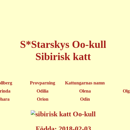
S*Starskys Oo-kull
Sibirisk katt
llberg
Provparning
Kattungarnas namn
rinda
Odilia
Olena
Olg
hara
Orion
Odin
Födda: 2018-02-03