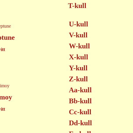
T-kull
U-kull
V-kull
ptune
W-kull
itt
X-kull
Y-kull
Z-kull
Aa-kull
imoy
Bb-kull
itt
Cc-kull
Dd-kull