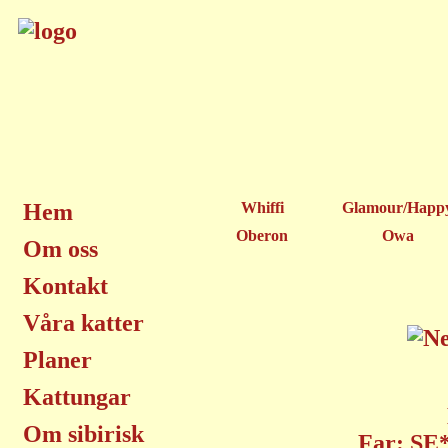
Hem
Whiffi
Glamour/Happ
Oberon
Owa
Om oss
Kontakt
Våra katter
Planer
Kattungar
Om sibirisk
Far: SE