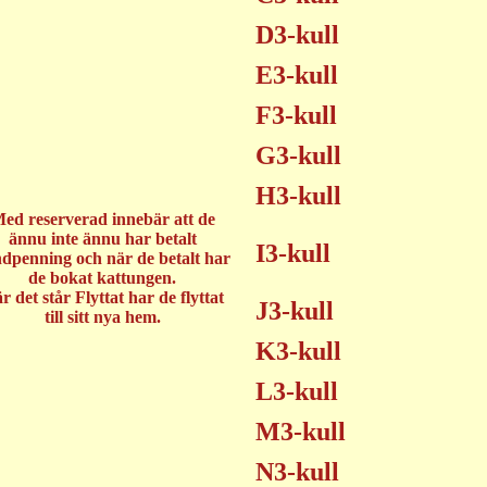
D3-kull
E3-kull
F3-kull
G3-kull
H3-kull
ed reserverad innebär att de
ännu inte ännu har betalt
I3-kull
dpenning och när de betalt har
de bokat kattungen.
r det står Flyttat har de flyttat
J3-kull
till sitt nya hem.
K3-kull
L3-kull
M3-kull
N3-kull