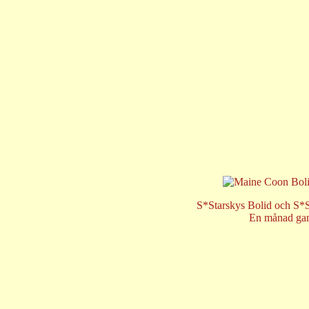
S*Starskys Bolid och S*S
En månad ga