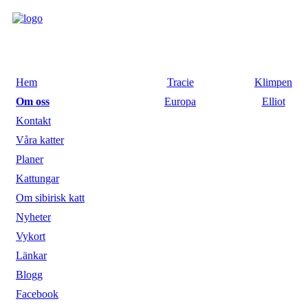
Hem
Tracie
Klimpen
Om oss
Europa
Elliot
Kontakt
Våra katter
Planer
Kattungar
Om sibirisk katt
Nyheter
Vykort
Länkar
Blogg
Facebook