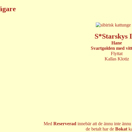
ägare
S*Starskys 
Hane
Svartgolden med vitt
Flyttat
Kallas Klotiz
Med
Reserverad
innebär att de ännu inte ännu
de betalt har de
Bokat
k