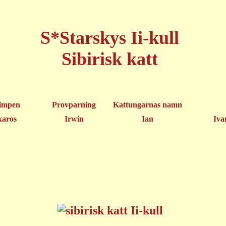
S*Starskys Ii-kull
Sibirisk katt
impen
Provparning
Kattungarnas namn
karos
Irwin
Ian
Iva