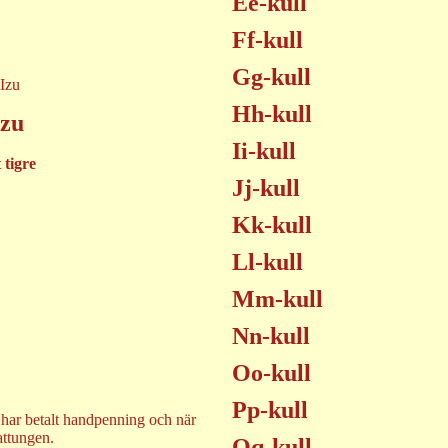
Ee-kull
Ff-kull
Gg-kull
Hh-kull
Izu
Ii-kull
 tigre
Jj-kull
Kk-kull
Ll-kull
Mm-kull
Nn-kull
Oo-kull
Pp-kull
 har betalt handpenning och när
attungen.
Qq-kull