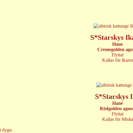
S*Starskys Ik
Hane
Cremegolden ago
Flyttat
Kallas för Ikaro
S*Starskys 
Hane
Rödgolden agou
Flyttat
Kallas för Mish
t dygn.