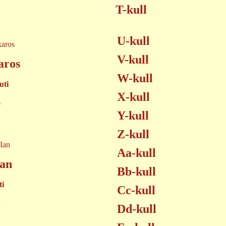
T-kull
U-kull
V-kull
aros
W-kull
uti
X-kull
s
Y-kull
Z-kull
Aa-kull
Ian
Bb-kull
ti
Cc-kull
a
Dd-kull