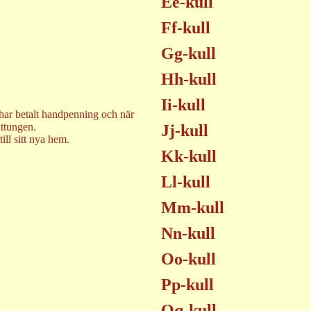
Ee-kull
Ff-kull
Gg-kull
Hh-kull
Ii-kull
har betalt handpenning och när
attungen.
Jj-kull
till sitt nya hem.
Kk-kull
Ll-kull
Mm-kull
Nn-kull
Oo-kull
Pp-kull
Qq-kull