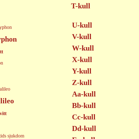
T-kull
U-kull
V-kull
yphon
W-kull
tt
X-kull
on
Y-kull
Z-kull
Aa-kull
lileo
Bb-kull
itt
Cc-kull
Dd-kull
 tids sjukdom