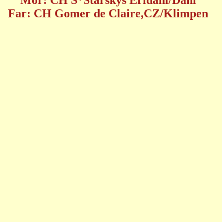
Mor: CH S*Starskys Eridani/Dani
Far: CH Gomer de Claire,CZ/Klimpen