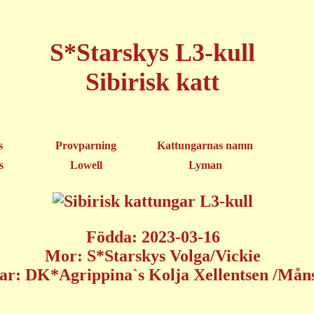
S*Starskys L3-kull
Sibirisk katt
s
Provparning
Kattungarnas namn
s
Lowell
Lyman
Födda: 2023-03-16
Mor: S*Starskys Volga/Vickie
ar: DK*Agrippina`s Kolja Xellentsen /Mån